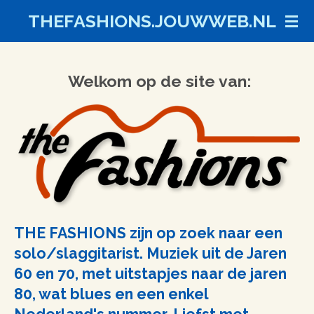
Ga
THEFASHIONS.JOUWWEB.NL
direct
naar
Welkom
op
d
e
si
te
van:
de
hoofdinhoud
THE FASHIONS zijn op zoek naar een
solo/slaggitarist. Muziek uit de Jaren
60 en 70, met uitstapjes naar de jaren
80, wat blues en een enkel